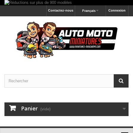
Contactez-nous
Connexion
Français
Panier
(vide)