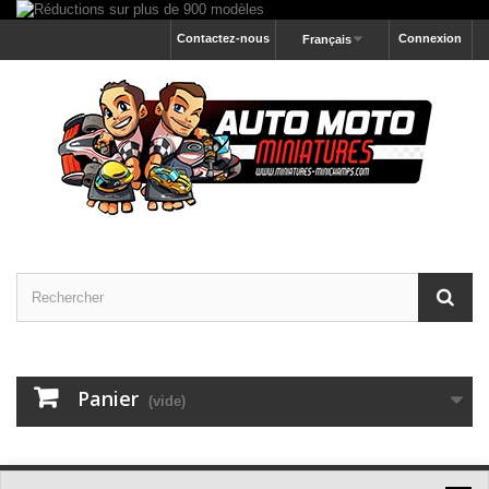
Contactez-nous
Connexion
Français
Panier
(vide)