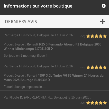
Informations sur votre boutique
DERNIERS AVIS
Par
Serge H.
(Rocourt, Belgique)
le 17 Juin 2026
:
(5/5)
Produit évalué :
Renault R25 5 Fernando Alonso F1 Belgique 2005
Winner Minichamps 117051605
Bonjour, en 1 mot magnifique !
Par
Serge H.
(Rocourt, Belgique)
le 17 Juin 2026
:
(5/5)
Produit évalué :
Ferrari 499P 3.0L Turbo V6 83 Winner 24 Heures du
Mans 2025 Bburago BU16308
Ferrari bburago impeccable....
Par
Nicole D.
(ARBREFONTAINE, Belgique)
le 15 Juin 2026
:
(5/5)