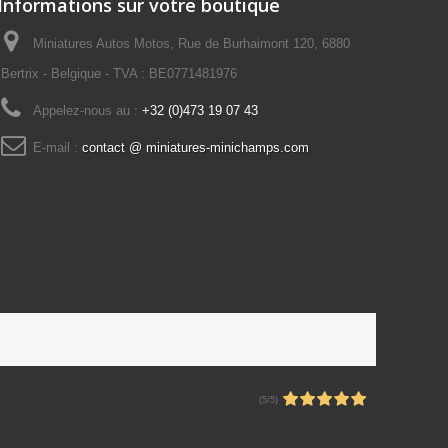
Informations sur votre boutique
Miniatures Autos Motos, Rue de Burhaimont 120, 6880
Bertrix - Belgique - TVA : BE0771481976
Appelez-nous au :
+32 (0)473 19 07 43
E-mail :
contact @ miniatures-minichamps.com
(5/5)