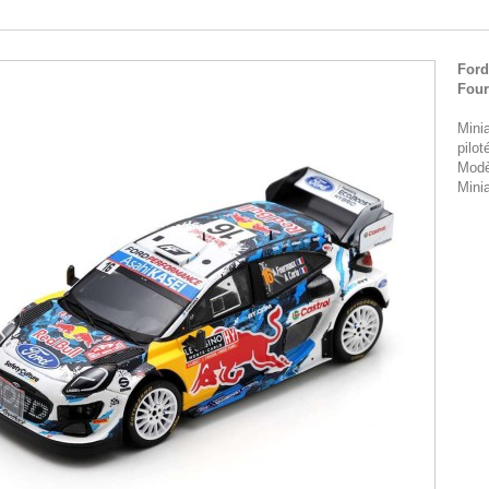
Ford
Four
Mini
pilo
Modè
Mini