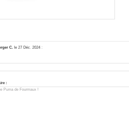
erger C.
le 27 Déc. 2024 :
re :