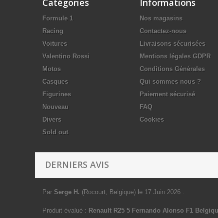
Catégories
Informations
Formule 1
Nos magasins
Racing
Contactez-nous
Voitures
Livraisons sécurisées
Valentino Rossi
Mentions légales GDPR
Motos
Conditions Générales
Casques
Qui sommes nous ?
Figurines
Paiement sécurisé
Nouveau
FAQ
Divers
Cookies
Sold out
DERNIERS AVIS
Par
Serge H.
(Rocourt, Belgique)
le 17 Juin 2026
:
Produit évalué :
Renault R25 5 Fernando Alonso F1 Belgiq