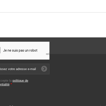
ccepte la
politique de
ntialité
*