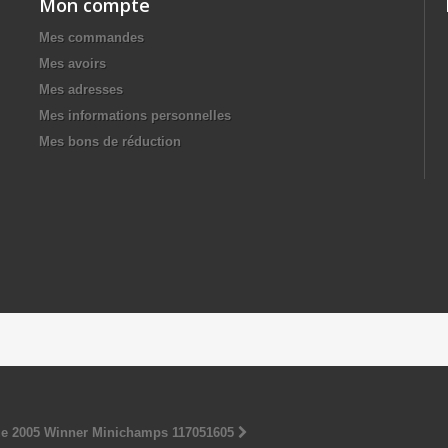
Mon compte
Mes commandes
Mes avoirs
Mes adresses
Mes informations personnelles
Mes bons de réduction
ue 2005 Winner Minichamps 117051605