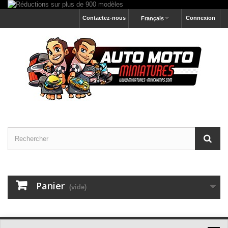
Contactez-nous
Connexion
Français
Panier
(vide)