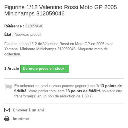
Figurine 1/12 Valentino Rossi Moto GP 2005
Minichamps 312059046
Référence :
312059046
État :
Nouveau produit
Figurine sitting 1/12 de Valentino Rossi en Moto GP en 2005 avec
Yamaha. Miniature Minichamps 312059046. Maquette moto de
collection.
1
Article
Dernière pièce en stock !
En achetant ce produit vous pouvez gagner jusqu'à
13
points de
fidélité
. Votre panier totalisera
13
points de fidélité
pouvant être
transformé(s) en un bon de réduction de
1,30 €
.
Envoyer à un ami
Imprimer