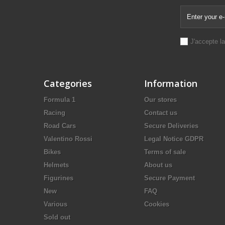
J'accepte l
Categories
Information
Formula 1
Our stores
Racing
Contact us
Road Cars
Secure Deliveries
Valentino Rossi
Legal Notice GDPR
Bikes
Terms of sale
Helmets
About us
Figurines
Secure Payment
New
FAQ
Various
Cookies
Sold out