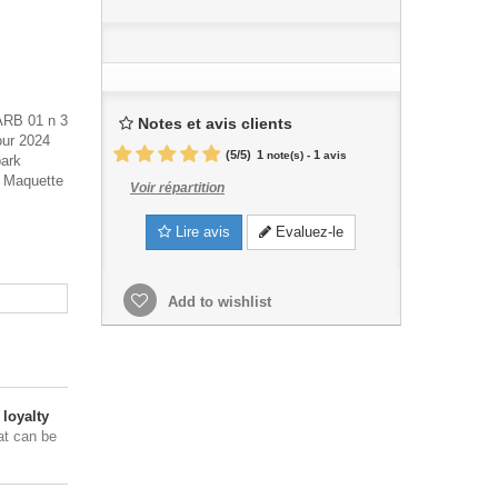
ARB 01 n 3
Notes et avis clients
our 2024
(
5
/
5
)
1
1
note(s) -
avis
park
. Maquette
Voir répartition
Lire avis
Evaluez-le
Add to wishlist
loyalty
at can be