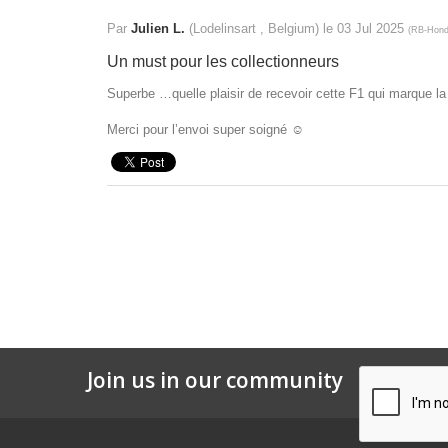
Par
Julien L.
(Lodelinsart , Belgium) le
03 Jul 2025
(
RB-Hond
Un must pour les collectionneurs
Superbe …quelle plaisir de recevoir cette F1 qui marque la 
Merci pour l’envoi super soigné ☺️
Join us in our community