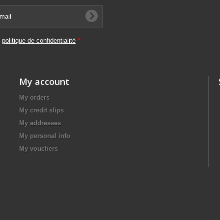
a
politique de confidentialité
*
My account
My orders
My credit slips
My addresses
My personal info
My vouchers