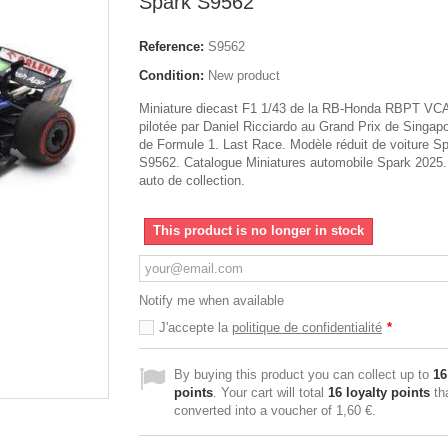
Spark S9562
Reference:
S9562
Condition:
New product
Miniature diecast F1 1/43 de la RB-Honda RBPT VC
pilotée par Daniel Ricciardo au Grand Prix de Singap
de Formule 1. Last Race. Modèle réduit de voiture S
S9562. Catalogue Miniatures automobile Spark 2025
auto de collection.
This product is no longer in stock
Notify me when available
J'accepte la
politique de confidentialité
*
By buying this product you can collect up to
16
points
. Your cart will total
16
loyalty points
th
converted into a voucher of
1,60 €
.