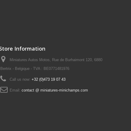
Store Information
Miniatures Autos Motos, Rue de Burhaimont 120, 6880
Bertrix - Belgique - TVA : BE0771481976
Call us now:
+32 (0)473 19 07 43
Email:
contact @ miniatures-minichamps.com