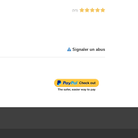
(
5
/
5
)
Signaler un abus