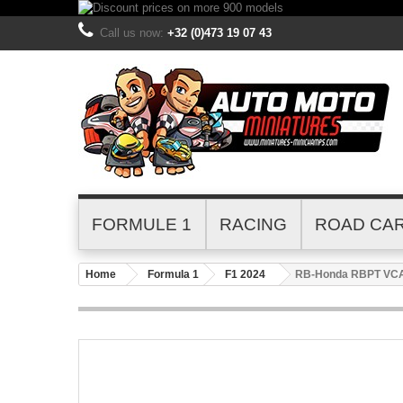
Call us now:
+32 (0)473 19 07 43
FORMULE 1
RACING
ROAD CA
Home
Formula 1
F1 2024
RB-Honda RBPT VCAR