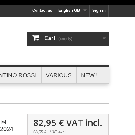
Contact us
English GB
Sign in
Cart
(empty)
NTINO ROSSI
VARIOUS
NEW !
82,95 €
VAT incl.
el
 2024
68,55 €
VAT excl.