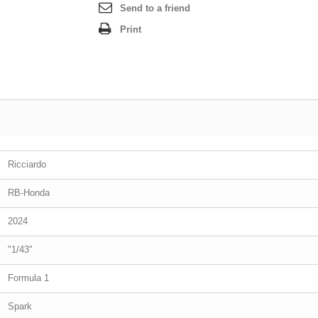
Send to a friend
Print
Ricciardo
RB-Honda
2024
"1/43"
Formula 1
Spark