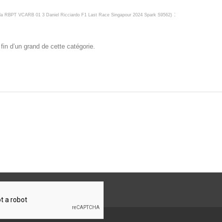
:
a RBPT VCARB 01 3 Daniel Ricciardo F1 Last Race Singapour 2024 Spark S9562
)
fin d’un grand de cette catégorie.