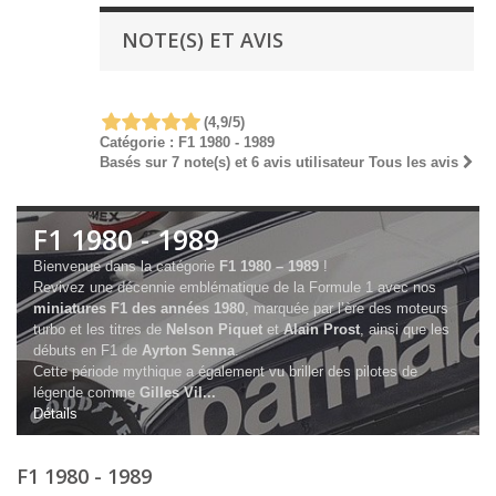
NOTE(S) ET AVIS
(
4,9
/
5
)
Catégorie :
F1 1980 - 1989
Basés sur
7
note(s) et
6
avis utilisateur
Tous les avis
F1 1980 - 1989
Bienvenue dans la catégorie
F1 1980 – 1989
!
Revivez une décennie emblématique de la Formule 1 avec nos
miniatures F1 des années 1980
, marquée par l’ère des moteurs
turbo et les titres de
Nelson Piquet
et
Alain Prost
, ainsi que les
débuts en F1 de
Ayrton Senna
.
Cette période mythique a également vu briller des pilotes de
légende comme
Gilles Vil...
Détails
F1 1980 - 1989