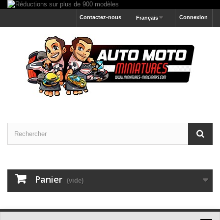
Contactez-nous
Connexion
Français
Panier
(vide)