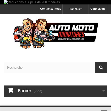
Contactez-nous
Connexion
Français
Panier
(vide)