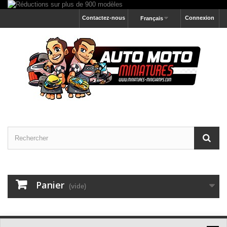
Contactez-nous
Connexion
Français
Panier
(vide)