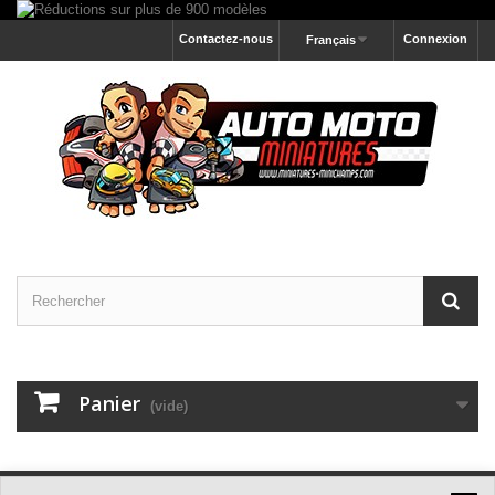
Contactez-nous
Connexion
Français
Panier
(vide)