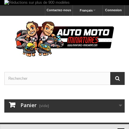
Contactez-nous
Connexion
Français
Panier
(vide)