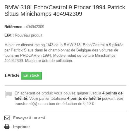
BMW 318I Echo/Castrol 9 Procar 1994 Patrick
Slaus Minichamps 494942309
Référence :
494942309
État :
Nouveau produit
Miniature diecast racing 1/43 de la BMW 318I Echo/Castrol n 9 pilotée
par Patrick Slaus dans le championnat de Belgique des voitures de
tourisme PROCAR en 1994. Modèle réduit de voiture Minichamps
494942309. Maquette auto de collection.
1
Article
En stock
En achetant ce produit vous pouvez gagner jusqu'à
4
points de
fidélité
. Votre panier totalisera
4
points de fidélité
pouvant être
transformé(s) en un bon de réduction de
0,40 €
.
Envoyer à un ami
Imprimer