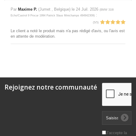
Par
Maxime P.
(Jumet , Belgique) le
24 Juil. 2026
(
BMW 318I
:
Echo/Castrol 9 Procar 1994 Patrick Slaus Minichamps 494942309
)
(
5
/
5
)
Le client a noté le produit mais n'a pas rédigé d'avis, ou l'avis est
en attente de modération.
Rejoignez notre communauté
J'accepte la