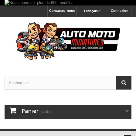
Contactez-nous
Connexion
Français
Panier
(vide)