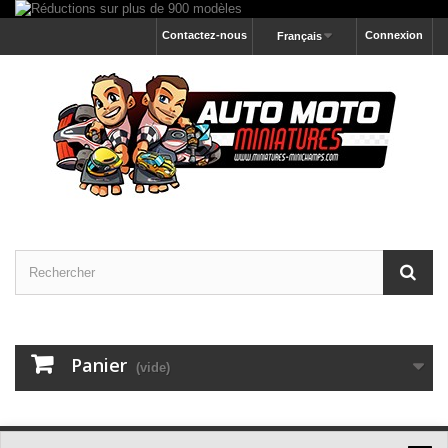
Contactez-nous
Connexion
Français
Panier
(vide)