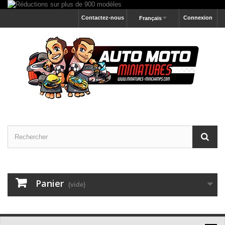
Contactez-nous
Connexion
Français
Panier
(vide)