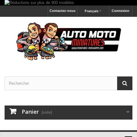
Contactez-nous
Connexion
Français
Panier
(vide)