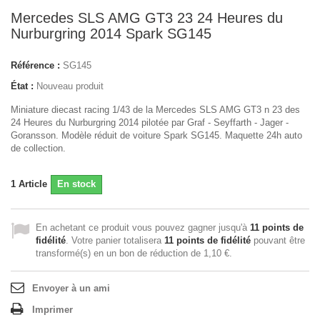
Mercedes SLS AMG GT3 23 24 Heures du
Nurburgring 2014 Spark SG145
Référence :
SG145
État :
Nouveau produit
Miniature diecast racing 1/43 de la Mercedes SLS AMG GT3 n 23 des
24 Heures du Nurburgring 2014 pilotée par Graf - Seyffarth - Jager -
Goransson. Modèle réduit de voiture Spark SG145. Maquette 24h auto
de collection.
1
Article
En stock
En achetant ce produit vous pouvez gagner jusqu'à
11
points de
fidélité
. Votre panier totalisera
11
points de fidélité
pouvant être
transformé(s) en un bon de réduction de
1,10 €
.
Envoyer à un ami
Imprimer