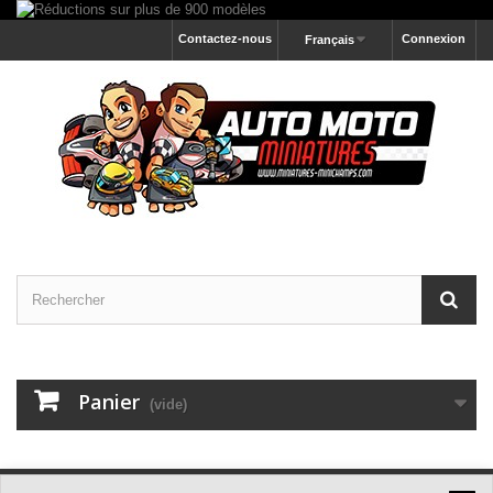
Contactez-nous
Connexion
Français
Panier
(vide)