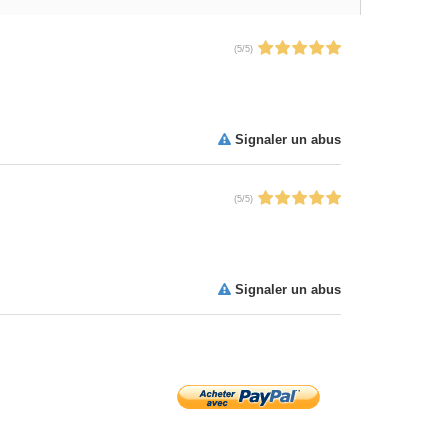
(
5
/
5
)
Signaler un abus
(
5
/
5
)
Signaler un abus