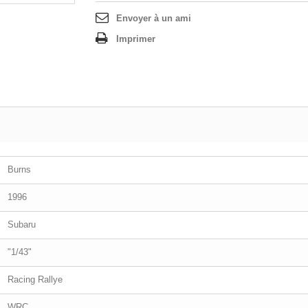
Envoyer à un ami
Imprimer
Burns
1996
Subaru
"1/43"
Racing Rallye
WRC