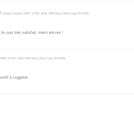
18
:
(
Subaru Impreza WRC 6 RAC Rally 1995 Burns Reid Corgi VA12106
)
Je suis très satisfait, merci encore !
:
 WRC 6 RAC Rally 1995 Burns Reid Corgi VA12106
)
itif à suggérer.