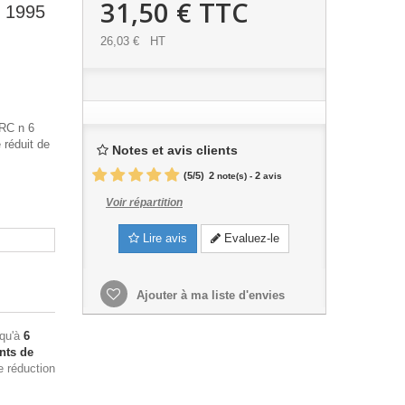
31,50 €
TTC
 1995
26,03 €
HT
WRC n 6
 réduit de
Notes et avis clients
(
5
/
5
)
2
2
note(s) -
avis
Voir répartition
Lire avis
Evaluez-le
Ajouter à ma liste d'envies
squ'à
6
nts de
e réduction