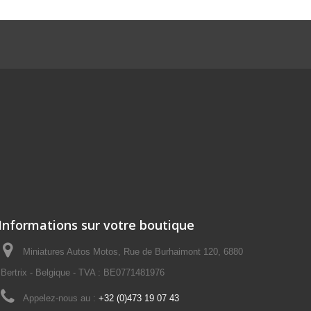
Informations sur votre boutique
Miniatures Autos Motos, Rue de Burhaimont 120, 6880
Bertrix - Belgique - TVA : BE0771481976
Appelez-nous au :
+32 (0)473 19 07 43