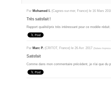
Par
Mohamed I.
(Cagnes-sur-mer, France) le
16 Mars 20
Très satisfait !
Rapport qualité/prix très intéressant pour ce modèle réduit. 
Par
Marc P.
(CRITOT, France) le
26 Avr. 2017
(
Subaru Impreza
Satisfait
Comme dans mon commentaire précédent, je n'ai que du pos