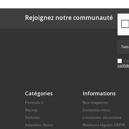
Rejoignez notre communauté
J'a
confide
Catégories
Informations
Formule 1
Nos magasins
Racing
Contactez-nous
Voitures
Livraisons sécurisées
Valentino Rossi
Mentions légales GDPR