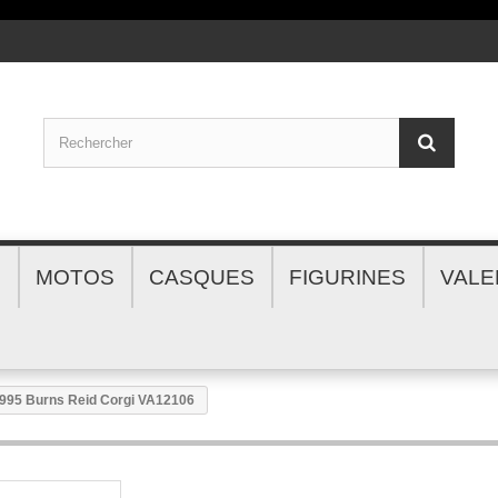
S
MOTOS
CASQUES
FIGURINES
VALE
995 Burns Reid Corgi VA12106