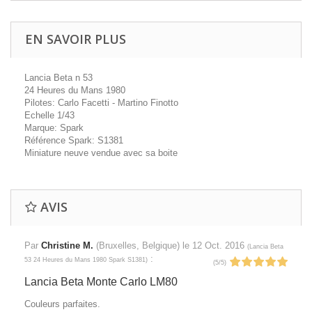
EN SAVOIR PLUS
Lancia Beta n 53
24 Heures du Mans 1980
Pilotes: Carlo Facetti - Martino Finotto
Echelle 1/43
Marque: Spark
Référence Spark: S1381
Miniature neuve vendue avec sa boite
AVIS
Par
Christine M.
(Bruxelles, Belgique) le
12 Oct. 2016
(
Lancia Beta
:
53 24 Heures du Mans 1980 Spark S1381
)
(
5
/
5
)
Lancia Beta Monte Carlo LM80
Couleurs parfaites.