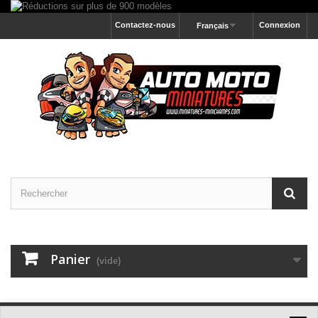
Contactez-nous
Connexion
Français
Panier
(vide)