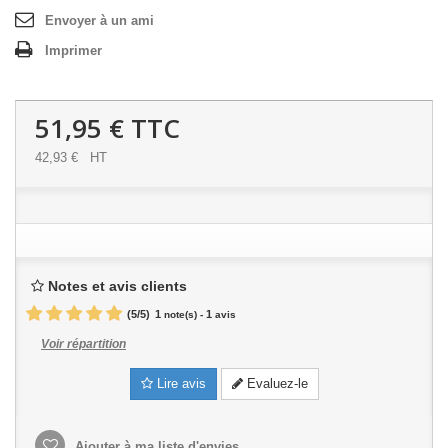
Envoyer à un ami
Imprimer
51,95 €
TTC
42,93 €
HT
Notes et avis clients
(
5
/
5
)
1
1
note(s) -
avis
Voir répartition
Lire avis
Evaluez-le
Ajouter à ma liste d'envies