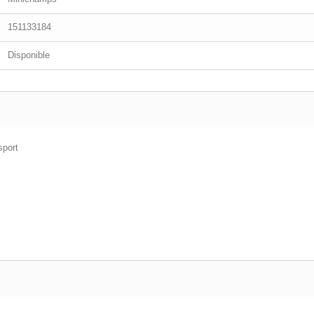
151133184
Disponible
port