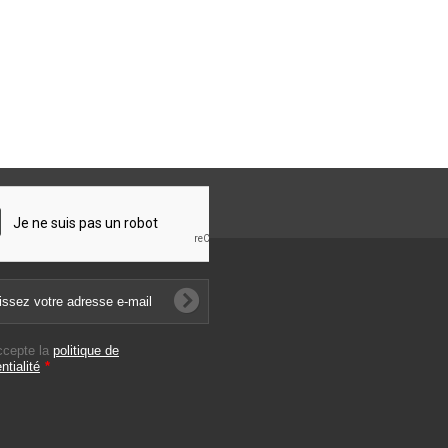
ccepte la
politique de
ntialité
*