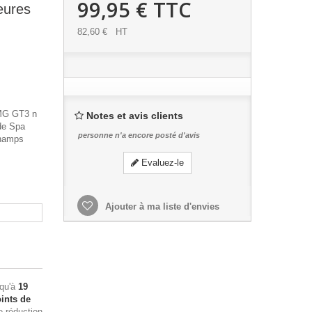
99,95 €
TTC
eures
82,60 €
HT
AMG GT3 n
Notes et avis clients
de Spa
personne n'a encore posté d'avis
champs
Evaluez-le
Ajouter à ma liste d'envies
squ'à
19
ints de
e réduction