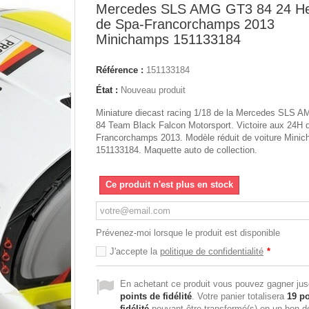
Mercedes SLS AMG GT3 84 24 H
de Spa-Francorchamps 2013
Minichamps 151133184
Référence :
151133184
État :
Nouveau produit
Miniature diecast racing 1/18 de la Mercedes SLS 
84 Team Black Falcon Motorsport. Victoire aux 24H 
Francorchamps 2013. Modèle réduit de voiture Mini
151133184. Maquette auto de collection.
Ce produit n'est plus en stock
Prévenez-moi lorsque le produit est disponible
J'accepte la
politique de confidentialité
*
En achetant ce produit vous pouvez gagner ju
points de fidélité
. Votre panier totalisera
19
po
fidélité
pouvant être transformé(s) en un bon d