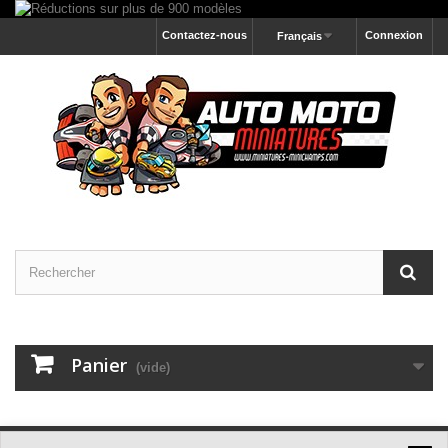
Contactez-nous
Connexion
Français
Panier
(vide)