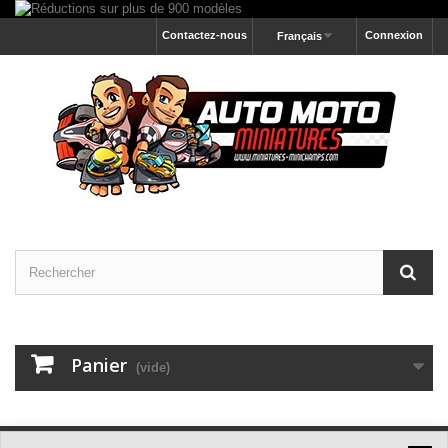
Contactez-nous
Connexion
Français
Panier
(vide)