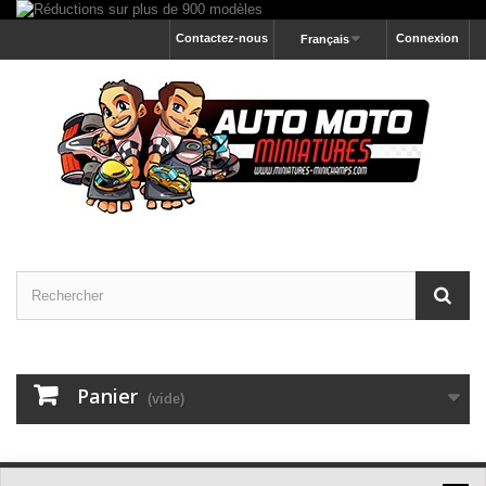
Contactez-nous
Connexion
Français
Panier
(vide)