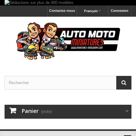
Contactez-nous
Connexion
Français
Panier
(vide)