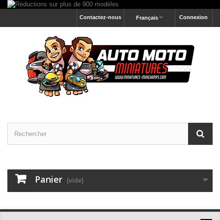
Contactez-nous
Connexion
Français
Panier
(vide)