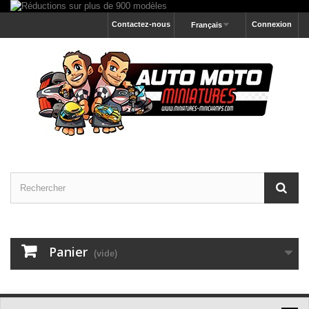
Contactez-nous
Connexion
Français
Panier
(vide)