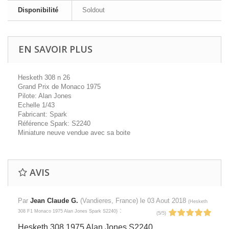
Disponibilité
Soldout
EN SAVOIR PLUS
Hesketh 308 n 26
Grand Prix de Monaco 1975
Pilote: Alan Jones
Echelle 1/43
Fabricant: Spark
Référence Spark: S2240
Miniature neuve vendue avec sa boite
AVIS
Par
Jean Claude G.
(Vandieres, France) le
03 Aout 2018
(
Hesketh
:
308 F1 Monaco 1975 Alan Jones Spark S2240
)
(
5
/
5
)
Hesketh 308 1975 Alan Jones S2240