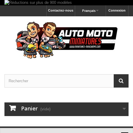
Contactez-nous
Connexion
Français
Panier
(vide)