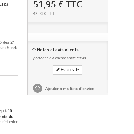
51,95 €
TTC
ans
42,93 €
HT
36 des 24
ture Spark
Notes et avis clients
personne n'a encore posté d'avis
Evaluez-le
Ajouter à ma liste d'envies
squ'à
10
ints de
e réduction