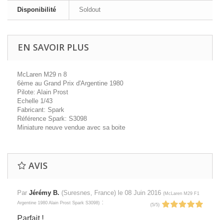
Disponibilité
Soldout
EN SAVOIR PLUS
McLaren M29 n 8
6ème au Grand Prix d'Argentine 1980
Pilote: Alain Prost
Echelle 1/43
Fabricant: Spark
Référence Spark: S3098
Miniature neuve vendue avec sa boite
AVIS
Par
Jérémy B.
(Suresnes, France) le
08 Juin 2016
(
McLaren M29 F1
:
Argentine 1980 Alain Prost Spark S3098
)
(
5
/
5
)
Parfait !