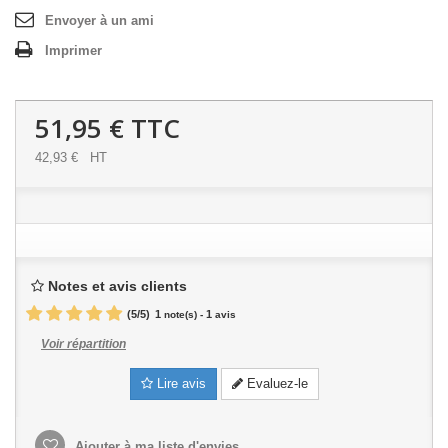
Envoyer à un ami
Imprimer
51,95 €
TTC
42,93 €
HT
Notes et avis clients
(
5
/
5
)
1
1
note(s) -
avis
Voir répartition
Lire avis
Evaluez-le
Ajouter à ma liste d'envies