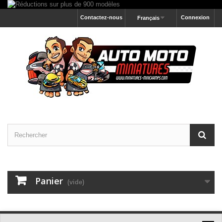
Contactez-nous
Connexion
Français
Panier
(vide)