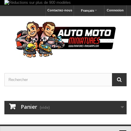
Contactez-nous
Connexion
Français
Panier
(vide)