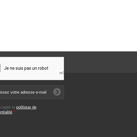
ccepte la
politique de
ntialité
*