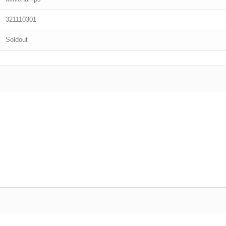
321110301
Soldout