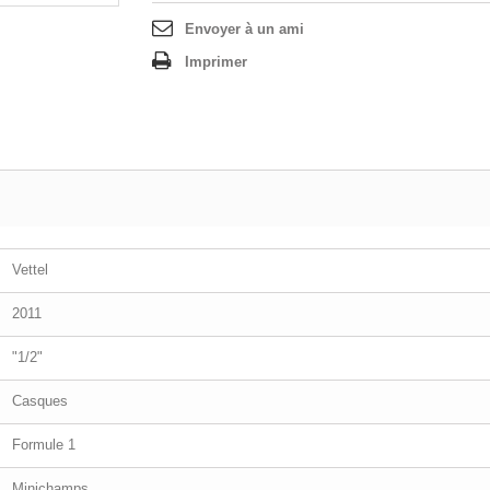
Envoyer à un ami
Imprimer
Vettel
2011
"1/2"
Casques
Formule 1
Minichamps