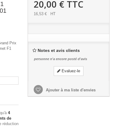
20,00 €
TTC
F1
301
16,53 €
HT
Grand Prix
met F1
Notes et avis clients
personne n'a encore posté d'avis
Evaluez-le
Ajouter à ma liste d'envies
squ'à
4
nts de
e réduction