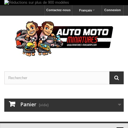
Contactez-nous
Connexion
Français
Panier
(vide)