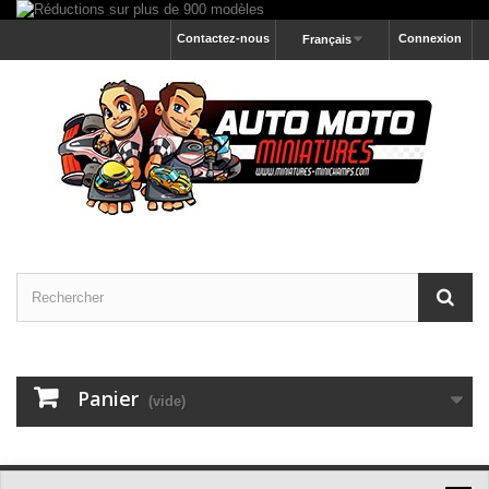
Contactez-nous
Connexion
Français
Panier
(vide)