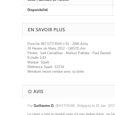
Disponibilité
EN SAVOIR PLUS
Porsche 997 GT3 RSR n 55 - JWA-Avila
24 Heures du Mans 2012 - LMGTE-Am
Pilotes: Joël Camathias - Markus Palttala - Paul Daniels
Echelle 1/43
Marque: Spark
Référence Spark: S3734
Miniature neuve vendue avec sa boite
AVIS
Par
Guillaume D.
(BASTOGNE, Belgique) le
25 Jan. 201
Le client a noté le produit mais n'a pas rédigé d'avis, ou l'