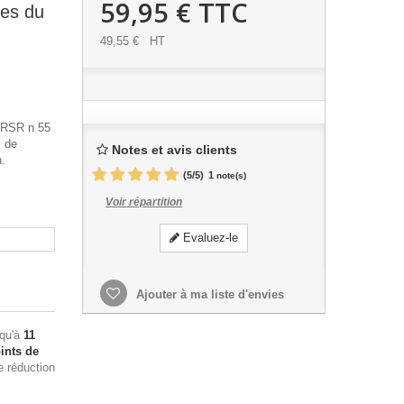
59,95 €
TTC
es du
49,55 €
HT
3 RSR n 55
s de
Notes et avis clients
n.
(
5
/
5
)
1
note(s)
Voir répartition
Evaluez-le
Ajouter à ma liste d'envies
squ'à
11
ints de
e réduction