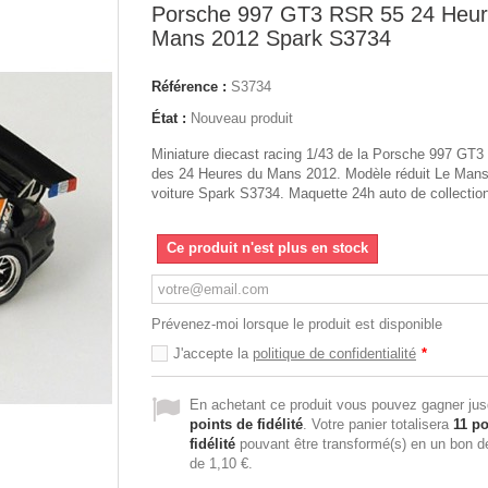
Porsche 997 GT3 RSR 55 24 Heur
Mans 2012 Spark S3734
Référence :
S3734
État :
Nouveau produit
Miniature diecast racing 1/43 de la Porsche 997 GT
des 24 Heures du Mans 2012. Modèle réduit Le Man
voiture Spark S3734. Maquette 24h auto de collectio
Ce produit n'est plus en stock
Prévenez-moi lorsque le produit est disponible
J'accepte la
politique de confidentialité
*
En achetant ce produit vous pouvez gagner ju
points de fidélité
. Votre panier totalisera
11
po
fidélité
pouvant être transformé(s) en un bon d
de
1,10 €
.