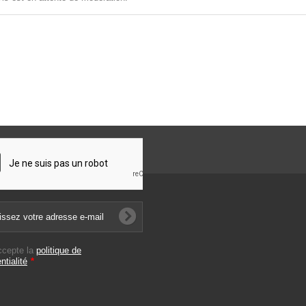
ccepte la
politique de
ntialité
*