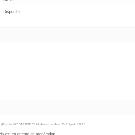
Disponible
7
:
(
Porsche 997 GT3 RSR 55 24 Heures du Mans 2012 Spark S3734
)
avis est en attente de modération.