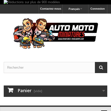
Contactez-nous
Connexion
Français
Panier
(vide)