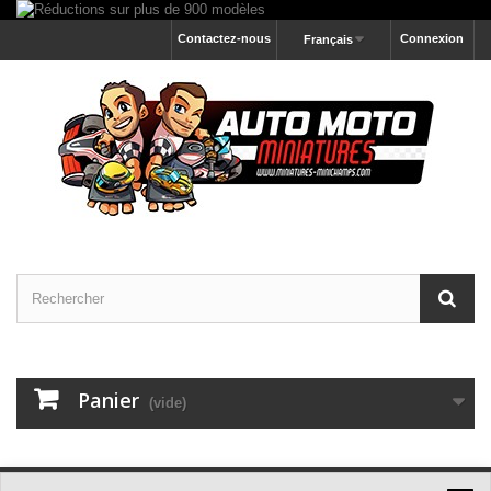
Contactez-nous
Connexion
Français
Panier
(vide)