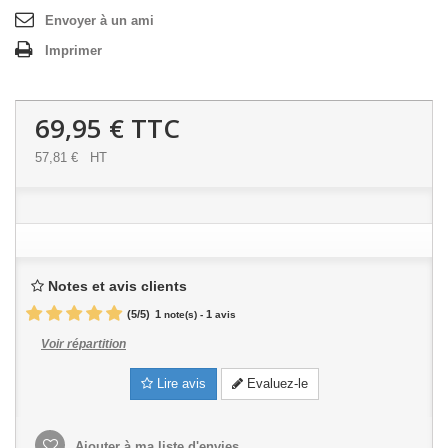
Envoyer à un ami
Imprimer
69,95 €
TTC
57,81 €
HT
Notes et avis clients
(
5
/
5
)
1
1
note(s) -
avis
Voir répartition
Lire avis
Evaluez-le
Ajouter à ma liste d'envies