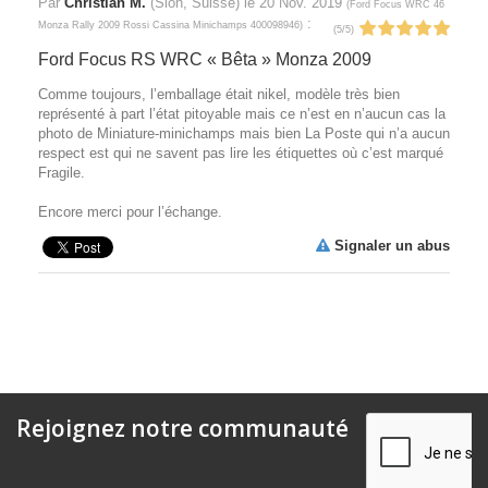
Par
Christian M.
(Sion, Suisse) le
20 Nov. 2019
(
Ford Focus WRC 46
:
Monza Rally 2009 Rossi Cassina Minichamps 400098946
)
(
5
/
5
)
Ford Focus RS WRC « Bêta » Monza 2009
Comme toujours, l’emballage était nikel, modèle très bien
représenté à part l’état pitoyable mais ce n’est en n’aucun cas la
photo de Miniature-minichamps mais bien La Poste qui n’a aucun
respect est qui ne savent pas lire les étiquettes où c’est marqué
Fragile.
Encore merci pour l’échange.
Signaler un abus
Rejoignez notre communauté