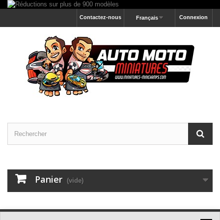
Contactez-nous
Connexion
Français
Panier
(vide)