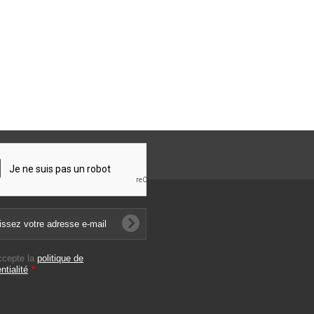
ccepte la
politique de
ntialité
*