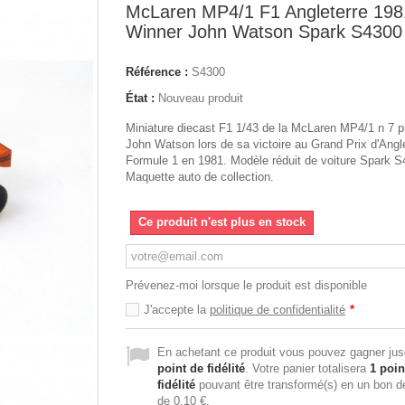
McLaren MP4/1 F1 Angleterre 198
Winner John Watson Spark S4300
Référence :
S4300
État :
Nouveau produit
Miniature diecast F1 1/43 de la McLaren MP4/1 n 7 pi
John Watson lors de sa victoire au Grand Prix d'Angl
Formule 1 en 1981. Modèle réduit de voiture Spark S
Maquette auto de collection.
Ce produit n'est plus en stock
Prévenez-moi lorsque le produit est disponible
J'accepte la
politique de confidentialité
*
En achetant ce produit vous pouvez gagner ju
point de fidélité
. Votre panier totalisera
1
poin
fidélité
pouvant être transformé(s) en un bon d
de
0,10 €
.