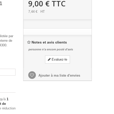
9,00 €
TTC
1
7,44 €
HT
lotée par
eterre de
Notes et avis clients
4300.
personne n'a encore posté d'avis
Evaluez-le
Ajouter à ma liste d'envies
squ'à
1
t de
e réduction