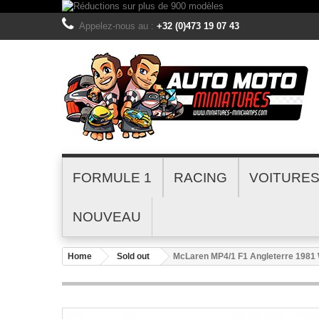
Appelez-nous au :
+32 (0)473 19 07 43
FORMULE 1
RACING
VOITURE
NOUVEAU
Home
Sold out
McLaren MP4/1 F1 Angleterre 1981