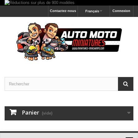
Contactez-nous
Connexion
Français
Panier
(vide)