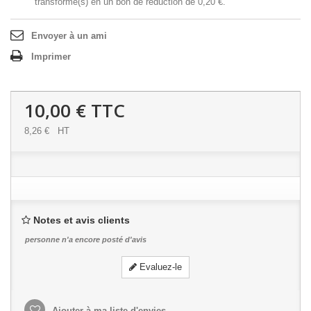
transformé(s) en un bon de réduction de
0,20 €
.
Envoyer à un ami
Imprimer
10,00 €
TTC
8,26 €
HT
Notes et avis clients
personne n'a encore posté d'avis
Evaluez-le
Ajouter à ma liste d'envies