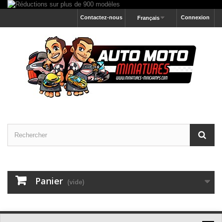
Contactez-nous
Connexion
Français
Panier
(vide)