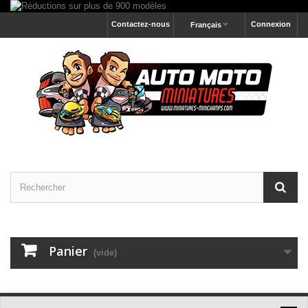
Contactez-nous
Connexion
Français
Panier
(vide)