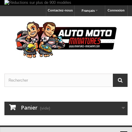
Contactez-nous
Connexion
Français
Panier
(vide)