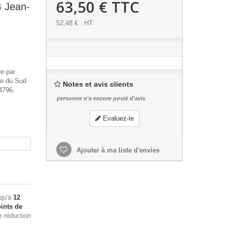
63,50 €
TTC
 Jean-
52,48 €
HT
ée par
ue du Sud
Notes et avis clients
4796.
personne n'a encore posté d'avis
Evaluez-le
Ajouter à ma liste d'envies
squ'à
12
ints de
e réduction