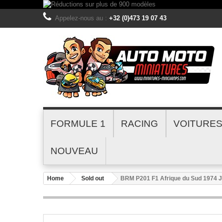
Appelez-nous au :
+32 (0)473 19 07 43
FORMULE 1
RACING
VOITURE
NOUVEAU
Home
Sold out
BRM P201 F1 Afrique du Sud 1974 J