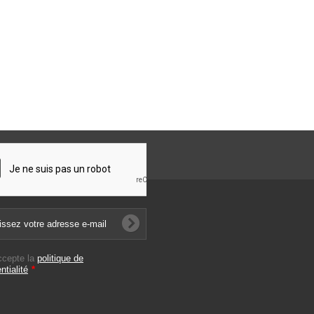
ccepte la
politique de
ntialité
*