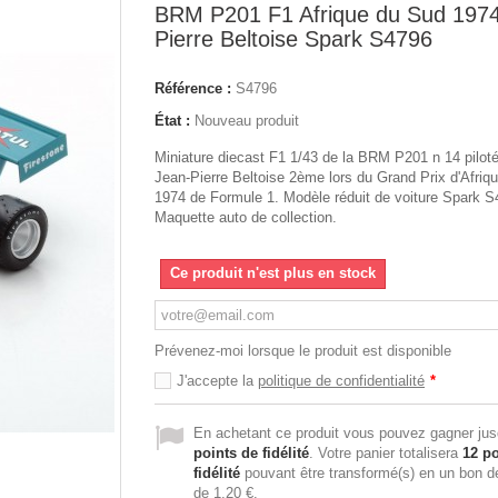
BRM P201 F1 Afrique du Sud 1974
Pierre Beltoise Spark S4796
Référence :
S4796
État :
Nouveau produit
Miniature diecast F1 1/43 de la BRM P201 n 14 pilot
Jean-Pierre Beltoise 2ème lors du Grand Prix d'Afriq
1974 de Formule 1. Modèle réduit de voiture Spark S
Maquette auto de collection.
Ce produit n'est plus en stock
Prévenez-moi lorsque le produit est disponible
J'accepte la
politique de confidentialité
*
En achetant ce produit vous pouvez gagner ju
points de fidélité
. Votre panier totalisera
12
po
fidélité
pouvant être transformé(s) en un bon d
de
1,20 €
.