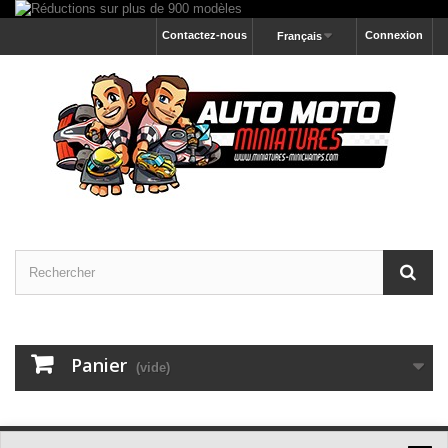
Contactez-nous
Connexion
Français
Panier
(vide)