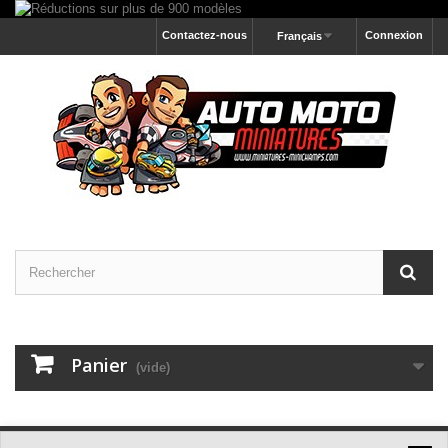
Contactez-nous
Connexion
Français
Panier
(vide)