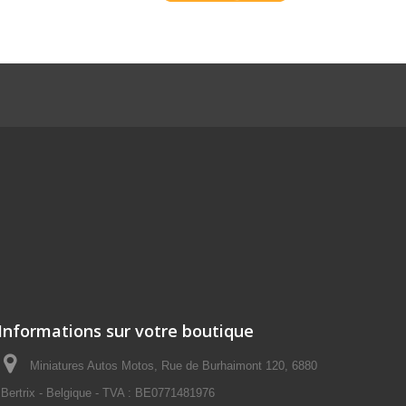
Informations sur votre boutique
Miniatures Autos Motos, Rue de Burhaimont 120, 6880
Bertrix - Belgique - TVA : BE0771481976