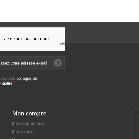
ccepte la
politique de
ntialité
*
Mon compte
Mes commandes
Mes avoirs