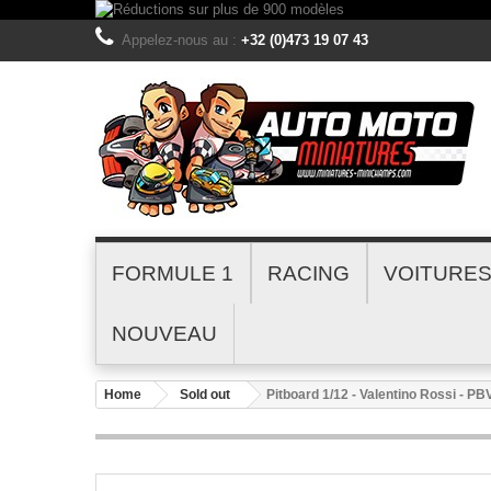
Appelez-nous au :
+32 (0)473 19 07 43
FORMULE 1
RACING
VOITURE
NOUVEAU
Home
Sold out
Pitboard 1/12 - Valentino Rossi - P