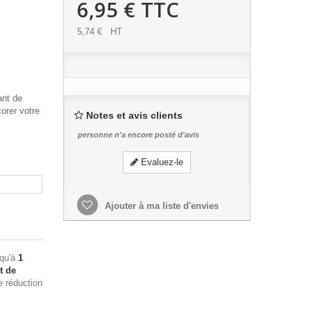
6,95 €
TTC
5,74 €
HT
ant de
orer votre
Notes et avis clients
personne n'a encore posté d'avis
Evaluez-le
Ajouter à ma liste d'envies
squ'à
1
t de
e réduction