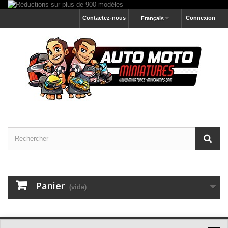
Contactez-nous
Connexion
Français
Panier
(vide)