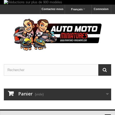
Contactez-nous
Connexion
Français
Panier
(vide)