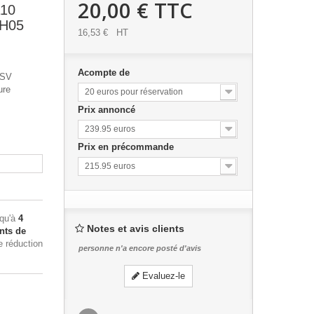
20,00 €
TTC
110
MH05
16,53 €
HT
Acompte de
 SV
ure
20 euros pour réservation
Prix annoncé
239.95 euros
Prix en précommande
215.95 euros
squ'à
4
Notes et avis clients
nts de
e réduction
personne n'a encore posté d'avis
Evaluez-le