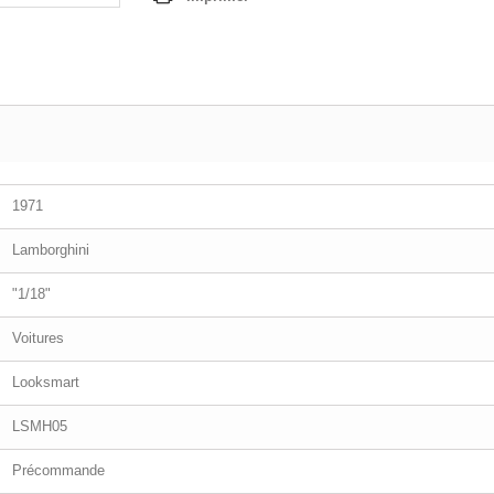
1971
Lamborghini
"1/18"
Voitures
Looksmart
LSMH05
Précommande