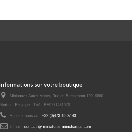
Informations sur votre boutique
Miniatures Autos Motos, Rue de Burhaimont 120, 6880
Bertrix - Belgique - TVA : BE0771481976
Appelez-nous au :
+32 (0)473 19 07 43
E-mail :
contact @ miniatures-minichamps.com