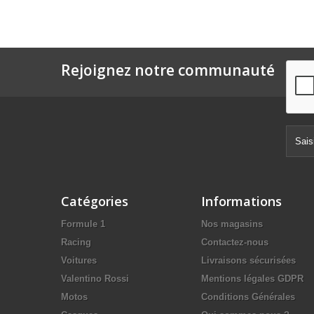
Rejoignez notre communauté
Catégories
Informations
Formule 1
Nos magasins
Racing
Contactez-nous
Voitures
Livraisons sécurisées
Valentino Rossi
Mentions légales GDPR
Motos
Conditions Générales