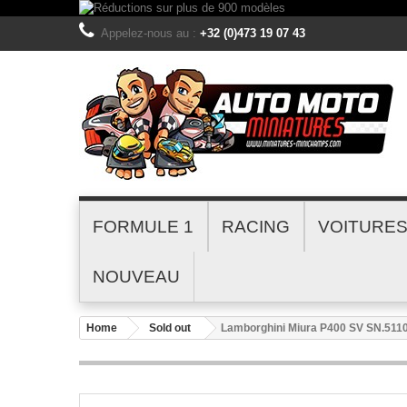
Appelez-nous au :
+32 (0)473 19 07 43
FORMULE 1
RACING
VOITURE
NOUVEAU
Home
Sold out
Lamborghini Miura P400 SV SN.511