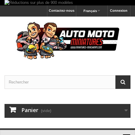
Contactez-nous
Connexion
Français
Panier
(vide)