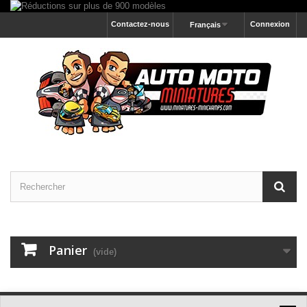
Contactez-nous
Connexion
Français
Panier
(vide)