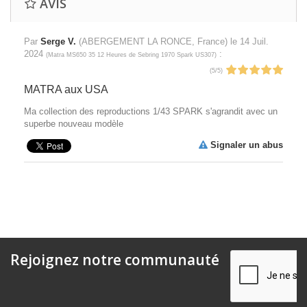
AVIS
Par
Serge V.
(ABERGEMENT LA RONCE, France) le
14 Juil.
2024
:
(
Matra MS650 35 12 Heures de Sebring 1970 Spark US307
)
(
5
/
5
)
MATRA aux USA
Ma collection des reproductions 1/43 SPARK s'agrandit avec un
superbe nouveau modèle
Signaler un abus
Rejoignez notre communauté