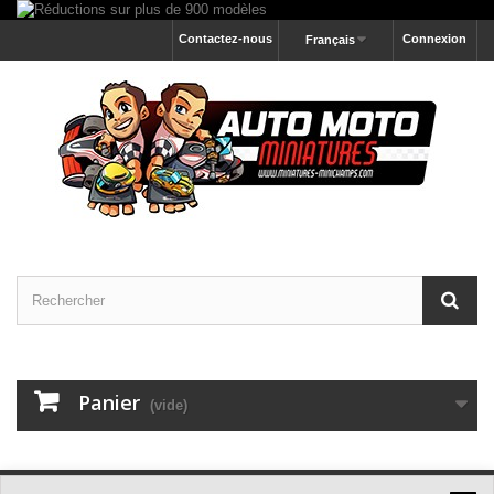
Contactez-nous
Connexion
Français
Panier
(vide)